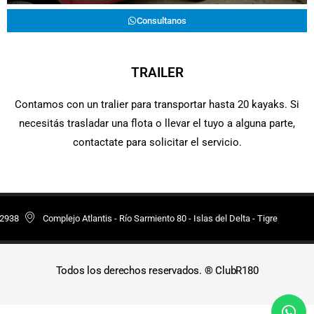
Consultanos
TRAILER
Contamos con un tralier para transportar hasta 20 kayaks. Si
necesitás trasladar una flota o llevar el tuyo a alguna parte,
contactate para solicitar el servicio.
 2938
Complejo Atlantis - Río Sarmiento 80 - Islas del Delta - Tigre
Todos los derechos reservados. ® ClubR180