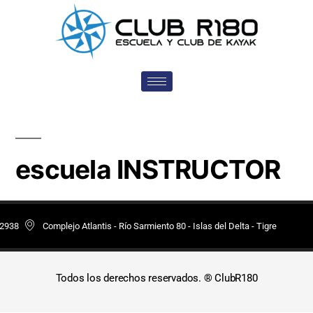
escuela INSTRUCTOR
 2938
Complejo Atlantis - Río Sarmiento 80 - Islas del Delta - Tigre
Todos los derechos reservados. ® ClubR180