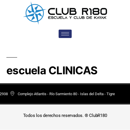
escuela CLINICAS
 2938
Complejo Atlantis - Río Sarmiento 80 - Islas del Delta - Tigre
Todos los derechos reservados. ® ClubR180